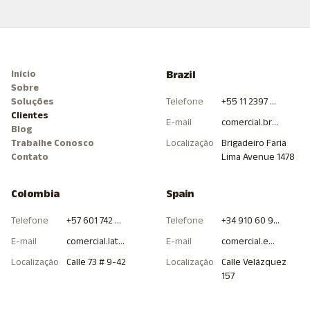
Início
Brazil
Sobre
Soluções
Telefone
+55 11 2397 0000
Clientes
E-mail
comercial.brasil@hitcommunications.com
Blog
Trabalhe Conosco
Localização
Brigadeiro Faria
Contato
Lima Avenue 1478
Colombia
Spain
Telefone
+57 601 742 4000
Telefone
+34 910 60 98 99
E-mail
comercial.latam.col@hitcommunications.com
E-mail
comercial.europa.esp@hitcommunications.com
Localização
Calle 73 # 9-42
Localização
Calle Velázquez
157