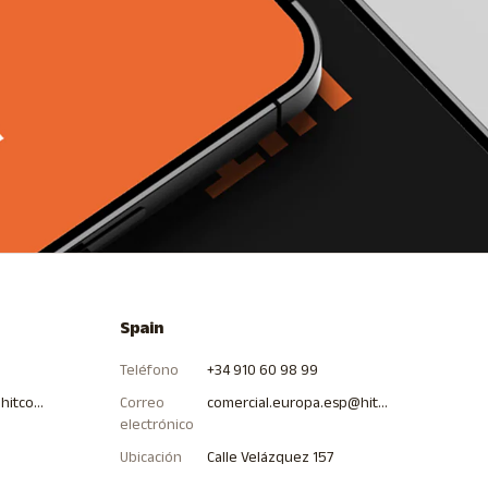
Spain
Teléfono
+34 910 60 98 99
comercial.latam.col@hitcommunications.com
Correo
comercial.europa.esp@hitcommunications.com
electrónico
Ubicación
Calle Velázquez 157