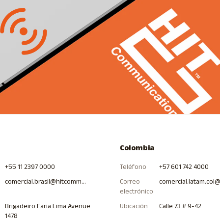
Colombia
+55 11 2397 0000
Teléfono
+57 601 742 4000
comercial.brasil@hitcommunications.com
Correo
electrónico
Brigadeiro Faria Lima Avenue
Ubicación
Calle 73 # 9-42
1478