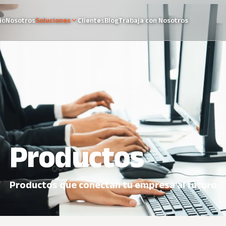
io
Nosotros
Soluciones
Clientes
Blog
Trabaja con Nosotros
Productos
Productos que conectan tu empresa al futuro