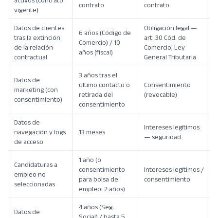
activos (contrato
contrato
contrato
vigente)
Datos de clientes
Obligación legal —
6 años (Código de
tras la extinción
art. 30 Cód. de
Comercio) / 10
de la relación
Comercio; Ley
años (fiscal)
contractual
General Tributaria
3 años tras el
Datos de
último contacto o
Consentimiento
marketing (con
retirada del
(revocable)
consentimiento)
consentimiento
Datos de
Intereses legítimos
navegación y logs
13 meses
— seguridad
de acceso
1 año (o
Candidaturas a
consentimiento
Intereses legítimos /
empleo no
para bolsa de
consentimiento
seleccionadas
empleo: 2 años)
4 años (Seg.
Datos de
Social) / hasta 5