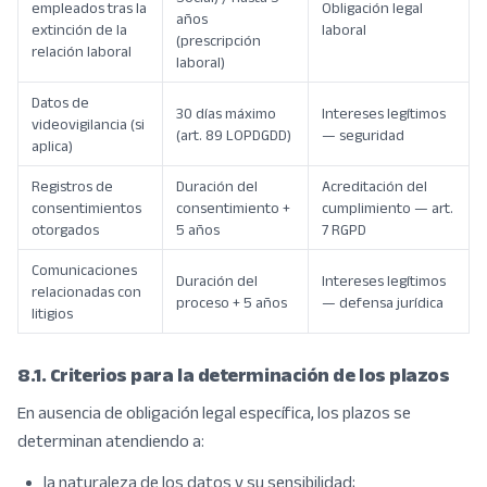
empleados tras la
Obligación legal
años
extinción de la
laboral
(prescripción
relación laboral
laboral)
Datos de
30 días máximo
Intereses legítimos
videovigilancia (si
(art. 89 LOPDGDD)
— seguridad
aplica)
Registros de
Duración del
Acreditación del
consentimientos
consentimiento +
cumplimiento — art.
otorgados
5 años
7 RGPD
Comunicaciones
Duración del
Intereses legítimos
relacionadas con
proceso + 5 años
— defensa jurídica
litigios
8.1. Criterios para la determinación de los plazos
En ausencia de obligación legal específica, los plazos se
determinan atendiendo a:
la naturaleza de los datos y su sensibilidad;