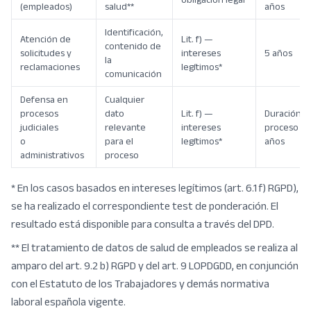
(empleados)
salud**
años
Identificación,
Atención de
Lit. f) —
contenido de
solicitudes y
intereses
5 años
la
reclamaciones
legítimos*
comunicación
Defensa en
Cualquier
procesos
dato
Lit. f) —
Duración d
judiciales
relevante
intereses
proceso + 
o
para el
legítimos*
años
administrativos
proceso
* En los casos basados en intereses legítimos (art. 6.1 f) RGPD),
se ha realizado el correspondiente test de ponderación. El
resultado está disponible para consulta a través del DPD.
** El tratamiento de datos de salud de empleados se realiza al
amparo del art. 9.2 b) RGPD y del art. 9 LOPDGDD, en conjunción
con el Estatuto de los Trabajadores y demás normativa
laboral española vigente.