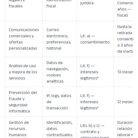
jurídica
Comercio; 
fiscales
fiscal
años —
fiscal)
Hasta la
Comunicaciones
Correo
retirada de
comerciales y
electrónico,
Lit. a) —
consentim
ofertas
preferencias,
consentimiento
o 3 años
personalizadas
historial
de inactivi
Datos de
Análisis de uso
Lit. f) —
navegación,
y mejora de los
intereses
13 meses
cookies
servicios
legítimos*
analíticas
Prevención del
IP, logs, datos
Lit. f) —
fraude y
de
intereses
12 meses
seguridad
transacción
legítimos*
informática
Gestión de
Identificación,
Duración de
Lits. b) y c) —
recursos
datos
relación
contrato y
humanos
contractuales,
laboral + 4
obligación legal