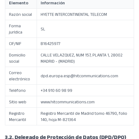
Elemento
Información
Razón social
HYETTE INTERCONTINENTAL TELECOM
Forma
SL
jurídica
CIF/NIF
B16425977
Domicilio
CALLE VELAZQUEZ, NUM 157, PLANTA 1, 28002
social
MADRID - (MADRID)
Correo
dpd.europa.esp@hitcommunications.com
electrónico
Teléfono
+34 910 60 98 99
Sitio web
www.hitcommunications.com
Registro
Registro Mercantil de Madrid tomo 46790, folio
Mercantil
140, hoja M-821364
3.2. Delegado de Protección de Datos (DPD/DPO)