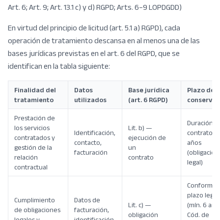
Art. 6; Art. 9; Art. 13.1 c) y d) RGPD; Arts. 6–9 LOPDGDD)
En virtud del principio de licitud (art. 5.1 a) RGPD), cada
operación de tratamiento descansa en al menos una de las
bases jurídicas previstas en el art. 6 del RGPD, que se
identifican en la tabla siguiente:
Finalidad del
Datos
Base jurídica
Plazo de
tratamiento
utilizados
(art. 6 RGPD)
conservac
Prestación de
Duración d
los servicios
Lit. b) —
Identificación,
contrato + 
contratados y
ejecución de
contacto,
años
gestión de la
un
facturación
(obligación
relación
contrato
legal)
contractual
Conforme a
plazo legal
Cumplimiento
Datos de
Lit. c) —
(mín. 6 añ
de obligaciones
facturación,
obligación
Cód. de
legales y
identificación