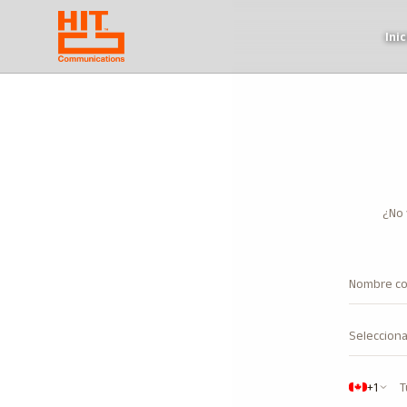
Inic
¿No 
Seleccion
+1