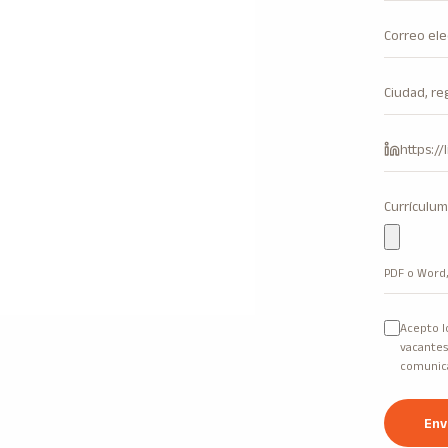
Currículum
PDF o Word
Acepto l
vacantes
comunica
Env