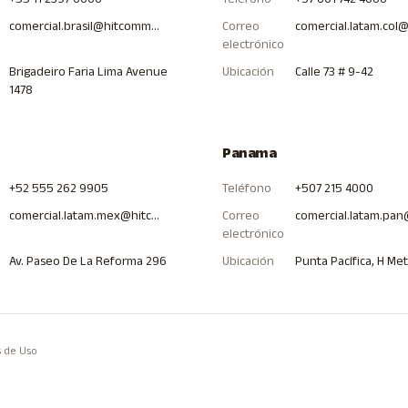
comercial.brasil@hitcommunications.com
Correo
electrónico
Brigadeiro Faria Lima Avenue
Ubicación
Calle 73 # 9-42
1478
Panama
+52 555 262 9905
Teléfono
+507 215 4000
comercial.latam.mex@hitcommunications.com
Correo
electrónico
Av. Paseo De La Reforma 296
Ubicación
Punta Pacífica, H Me
 de Uso