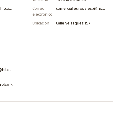
comercial.latam.col@hitcommunications.com
Correo
comercial.europa.esp@hitcommunications.com
electrónico
Ubicación
Calle Velázquez 157
comercial.latam.pan@hitcommunications.com
trobank