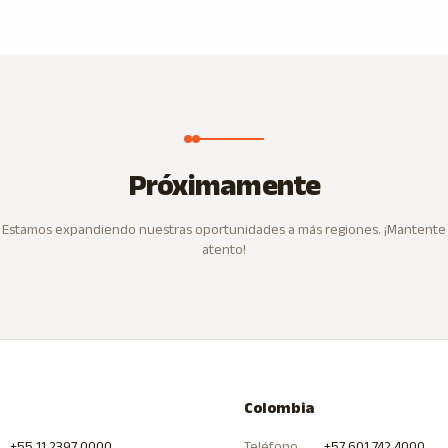
Próximamente
Estamos expandiendo nuestras oportunidades a más regiones. ¡Mantente
atento!
Colombia
+55 11 2397 0000
Teléfono
+57 601 742 4000