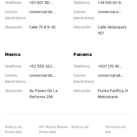
Teléfono
+57 601 742 4000
Teléfono
+34 910 60 98 99
Correo
comercial.latam.col@hitcommunications.com
Correo
comercial.europa.esp@hitcommunications.com
electrónico
electrónico
Ubicación
Calle 73 # 9-42
Ubicación
Calle Velázquez
157
Mexico
Panama
Teléfono
+52 555 262 9905
Teléfono
+507 215 4000
Correo
comercial.latam.mex@hitcommunications.com
Correo
comercial.latam.pan@hitcommunications.com
electrónico
electrónico
Ubicación
Av. Paseo De La
Ubicación
Punta Pacífica, H
Reforma 296
Metrobank
Política de
HIT Phone Mobile – Política de
Términos de
Privacidad
Privacidad
Uso