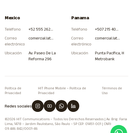
Mexico
Panama
Teléfono
+52 555 262 9905
Teléfono
+507 215 4000
Correo
comercial.latam.mex@hitcommunications.com
Correo
comercial.latam.pan@hitcommunications.com
electrónico
electrónico
Ubicación
Av. Paseo De La
Ubicación
Punta Pacífica, H
Reforma 296
Metrobank
Política de
HIT Phone Mobile – Política de
Términos de
Privacidad
Privacidad
Uso
Redes sociales
©2026 HIT Communications – Todos los Derechos Reservados | Av. Brig. Faria
Lima, 1478 – Jardim Paulistano, São Paulo – SP CEP: 01451-001 | CNPJ:
09.446.842/0001-46