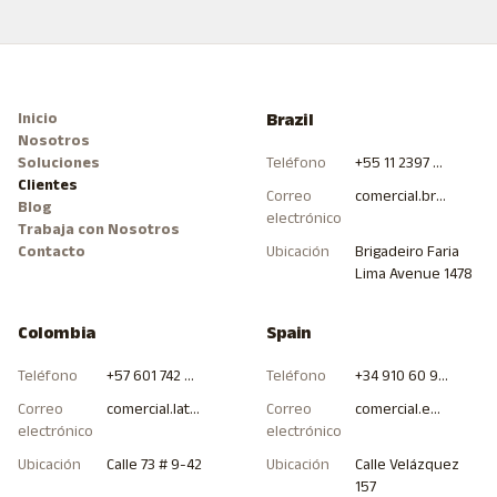
Inicio
Brazil
Nosotros
Soluciones
Teléfono
+55 11 2397 0000
Clientes
Correo
comercial.brasil@hitcommunications.com
Blog
electrónico
Trabaja con Nosotros
Contacto
Ubicación
Brigadeiro Faria
Lima Avenue 1478
Colombia
Spain
Teléfono
+57 601 742 4000
Teléfono
+34 910 60 98 99
Correo
comercial.latam.col@hitcommunications.com
Correo
comercial.europa.esp@hitcommunications.com
electrónico
electrónico
Ubicación
Calle 73 # 9-42
Ubicación
Calle Velázquez
157